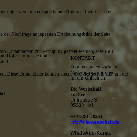
ezeigt, wenn die entsprechende Option aktiviert ist. Die
d der Nachfrage angepassten Erscheinungsbilds der Seite.
on Drittanbietern zur Verfügung gestellt werden, sowie die
n am Hofer Untreusee und
KONTAKT
nden!
Folg uns in den sozialen
Medien, mail uns oder
den. Diese Drittanbieter können eigene Cookies setzen, z.B. um die
ruf uns einfach an!
Die Wertschaft
Hof
am See
Untreusee 3
95032 Hof
+49 9281 58261
info@die-wertschaft.de
WhatsApp-Kanal: