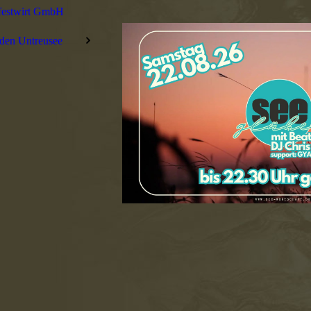
festwirt GmbH
den Untreusee