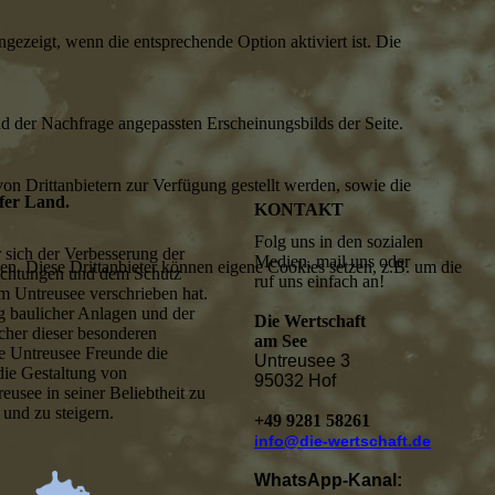
ezeigt, wenn die entsprechende Option aktiviert ist. Die
d der Nachfrage angepassten Erscheinungsbilds der Seite.
on Drittanbietern zur Verfügung gestellt werden, sowie die
ofer Land.
KONTAKT
Folg uns in den sozialen
r sich der Verbesserung der
Medien, mail uns oder
den. Diese Drittanbieter können eigene Cookies setzen, z.B. um die
nrichtungen und dem Schutz
ruf uns einfach an!
am Untreusee verschrieben hat.
 baulicher Anlagen und der
Die Wertschaft
her dieser besonderen
am See
die Untreusee Freunde die
Untreusee 3
ie Gestaltung von
95032 Hof
eusee in seiner Beliebtheit zu
 und zu steigern.
+49 9281 58261
info@die-wertschaft.de
WhatsApp-Kanal: